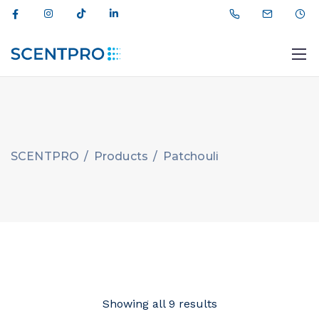
SCENTPRO
/
Products
/
Patchouli
012 464 44 11
info@scentpro.az
Showing all 9 results