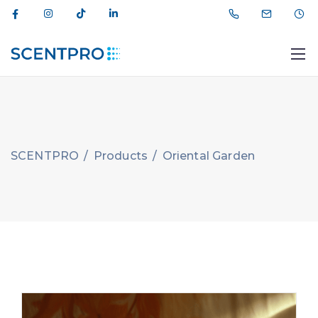
SCENTPRO
/
Products
/
Oriental Garden
012 464 44 11
info@scentpro.az