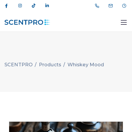
SCENTPRO
/
Products
/
Whiskey Mood
012 464 44 11
info@scentpro.az