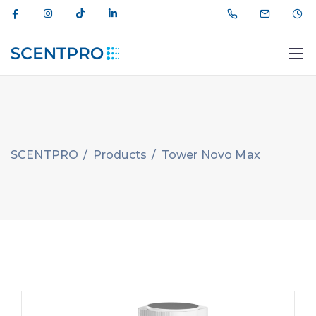
SCENTPRO
/
Products
/
Tower Novo Max
012 464 44 11
info@scentpro.az