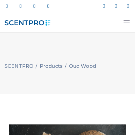
SCENTPRO
/
Products
/
Oud Wood
012 464 44 11
info@scentpro.az