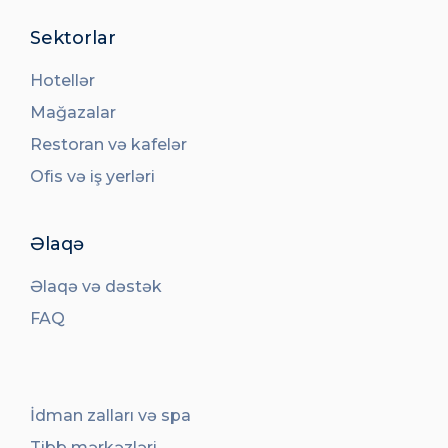
Sektorlar
Hotellər
Mağazalar
Restoran və kafelər
Ofis və iş yerləri
Əlaqə
Əlaqə və dəstək
FAQ
İdman zalları və spa
Tibb mərkəzləri