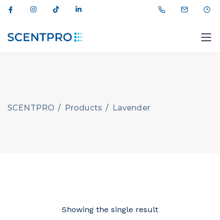
SCENTPRO
/
Products
/
Lavender
012 464 44 11
info@scentpro.az
Showing the single result