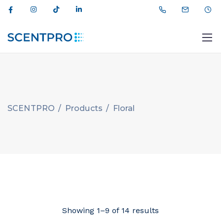
SCENTPRO
/
Products
/
Floral
012 464 44 11
info@scentpro.az
Showing 1–9 of 14 results