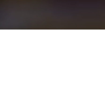
Restorana gələn qonaqlar ilk olaraq qoxu,
görüntü və səs kimi amillərə fikir verirlər. Doğru
seçilmiş qoxu restoranın atmosferini tamamlaya
və yeməyi daha da dadlandıra bilər. Nə üçün