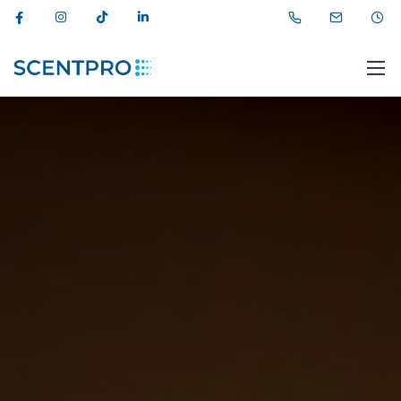
012 464 44 11
info@scentpro.az